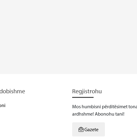
ë dobishme
Regjistrohu
oni
Mos humbisni përditësimet tona
ardhshme! Abonohu tani!
Gazete