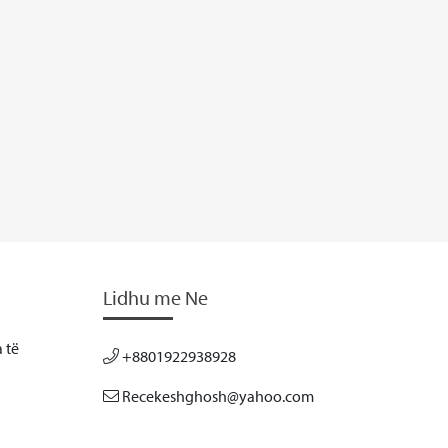
Lidhu me Ne
 të
+8801922938928
Recekeshghosh@yahoo.com