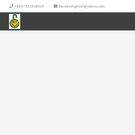
+8801922938928
Recekeshghosh@yahoo.com