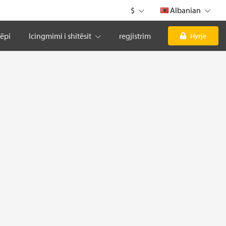
$
Albanian
tëpi
Icingmimi i shitësit
regjistrim
Hyrje